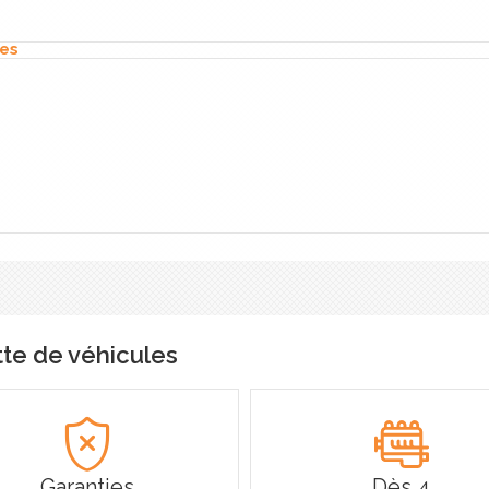
ues
tte de véhicules
Garanties
Dès 4