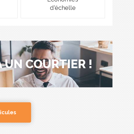
d'échelle
 UN COURTIER !
icules