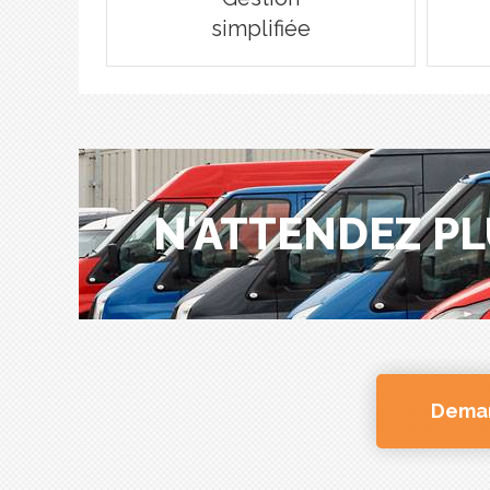
simplifiée
N'ATTENDEZ PL
Deman