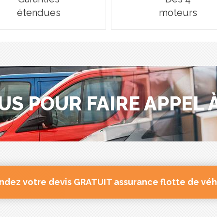
étendues
moteurs
US POUR FAIRE APPEL À
dez votre devis GRATUIT assurance flotte de véh