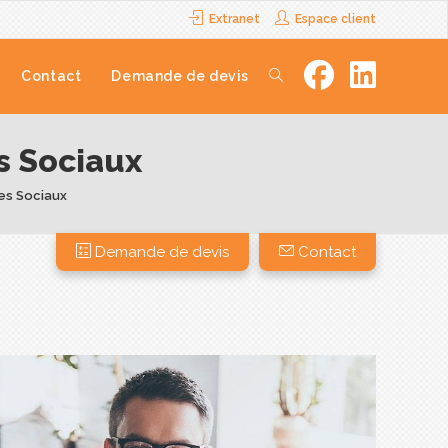
Extranet
Espace client
Contact
Demande de devis
s Sociaux
res Sociaux
Demande de devis
Contact