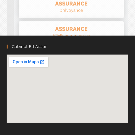
ASSURANCE
RCMS hommes clés
Cabinet Ell’Assur