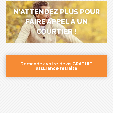
N'ATTENDEZ PLUS POUR
FAIRE APPEL À UN
COURTIER !
Demandez votre devis GRATUIT
assurance retraite
Nos solutions d'assurances