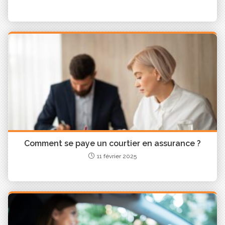
perfectionnement. Beaucoup sous-estiment ce
budget initial. Il est donc utile d’obtenir un devis
détaillé avant de s’engager. Cette anticipation
évite de devoir interrompre la formation en cours
de route faute de financement.
Quelles alternatives pour financer
son permis depuis la fin du CPF?
Même sans CPF, plusieurs solutions existent pour
financer son permis de conduire. Selon votre
situation, vous pouvez envisager :
– le permis à 1 € par jour (sous conditions d’âge)
Comment se paye un courtier en assurance ?
– des aides locales proposées par certaines
11 février 2025
régions ou communes
– un prêt personnel dédié au permis
– des aides de Pôle emploi si le permis est
indispensable à un projet professionnel
Ces dispositifs sont soumis à critères. Les délais de
réponse peuvent varier de quelques semaines à