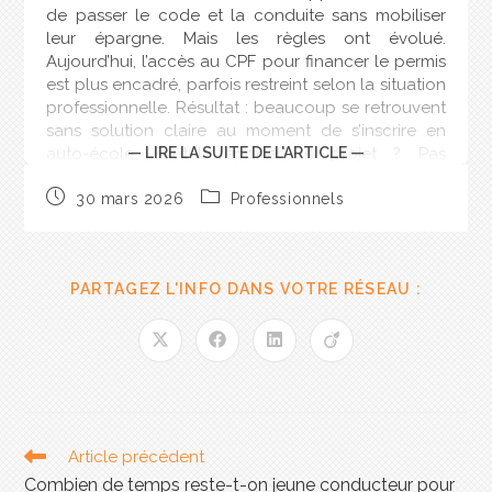
de passer le code et la conduite sans mobiliser
leur épargne. Mais les règles ont évolué.
Aujourd’hui, l’accès au CPF pour financer le permis
est plus encadré, parfois restreint selon la situation
professionnelle. Résultat : beaucoup se retrouvent
sans solution claire au moment de s’inscrire en
auto-école. Faut-il reporter le projet ? Pas
— LIRE LA SUITE DE L'ARTICLE —
forcément. Il existe d’autres leviers de financement,
à condition de bien les identifier.
30 mars 2026
Professionnels
Pourquoi le financement du
permis via le CPF a changé
PARTAGEZ L'INFO DANS VOTRE RÉSEAU :
Le CPF avait pour objectif de favoriser l’accès à la
formation professionnelle. Le permis de conduire
était considéré comme un outil facilitant l’emploi.
Cependant, certaines dérives ont conduit à un
durcissement des conditions.
Désormais, le financement via le CPF est soumis à
Article précédent
des critères plus stricts : le permis doit s’inscrire
Combien de temps reste-t-on jeune conducteur pour